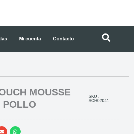
ndas
Mi cuenta
Contacto
POUCH MOUSSE
SKU :
SCH02041
N POLLO