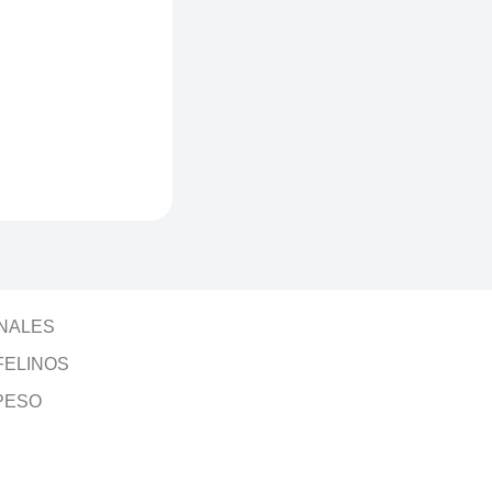
ONALES
FELINOS
PESO