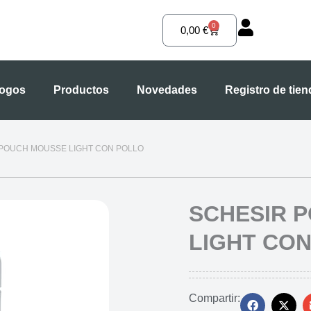
0
Carrito
0,00
€
logos
Productos
Novedades
Registro de tie
 POUCH MOUSSE LIGHT CON POLLO
SCHESIR 
LIGHT CO
Compartir: