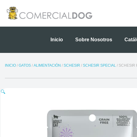
Ir
al
contenido
Inicio
Sobre Nosotros
Catá
INICIO
/
GATOS
/
ALIMENTACIÓN
/
SCHESIR
/
SCHESIR SPECIAL
/ SCHESIR
🔍