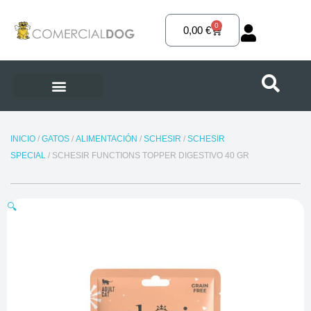
Ir
al
0
Carrito
0,00
€
contenido
INICIO
/
GATOS
/
ALIMENTACIÓN
/
SCHESIR
/
SCHESIR
SPECIAL
/ SCHESIR FUNCTIONS TOPPER DIGESTIVO 40 GR
🔍