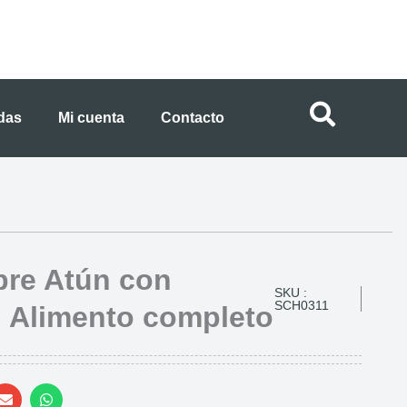
ndas
Mi cuenta
Contacto
bre Atún con
SKU :
SCH0311
 Alimento completo