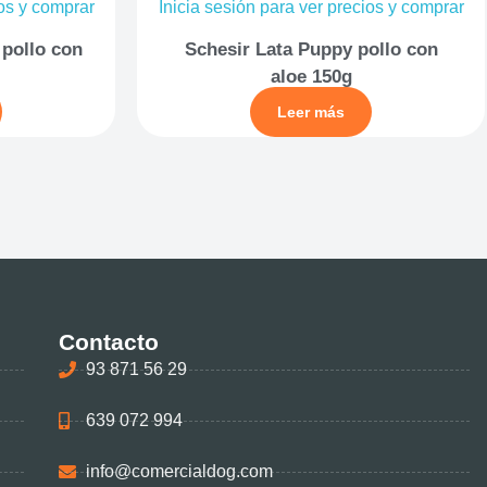
ios y comprar
Inicia sesión para ver precios y comprar
 pollo con
Schesir Lata Puppy pollo con
aloe 150g
Leer más
Contacto
93 871 56 29
639 072 994
info@comercialdog.com