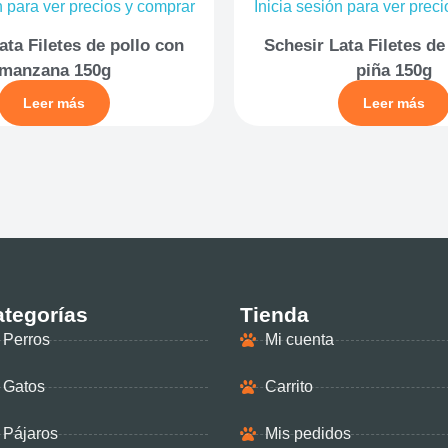
n para ver precios y comprar
Inicia sesión para ver prec
ata Filetes de pollo con
Schesir Lata Filetes de
manzana 150g
piña 150g
Leer más
Leer más
tegorías
Tienda
Perros
Mi cuenta
Gatos
Carrito
Pájaros
Mis pedidos