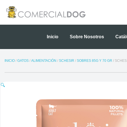
Ir
al
contenido
Inicio
Sobre Nosotros
Catá
INICIO
/
GATOS
/
ALIMENTACIÓN
/
SCHESIR
/
SOBRES 85G Y 70 GR
/ SCHES
🔍