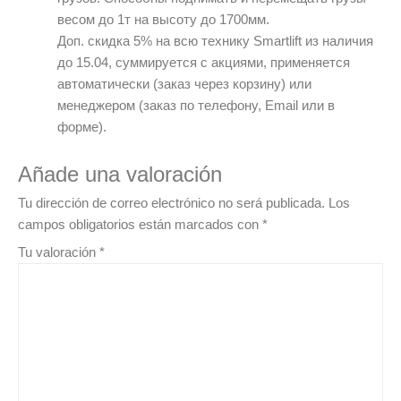
весом до 1т на высоту до 1700мм.
Доп. скидка 5% на всю технику Smartlift из наличия
до 15.04, суммируется с акциями, применяется
автоматически (заказ через корзину) или
менеджером (заказ по телефону, Email или в
форме).
Añade una valoración
Tu dirección de correo electrónico no será publicada.
Los
campos obligatorios están marcados con
*
Tu valoración
*