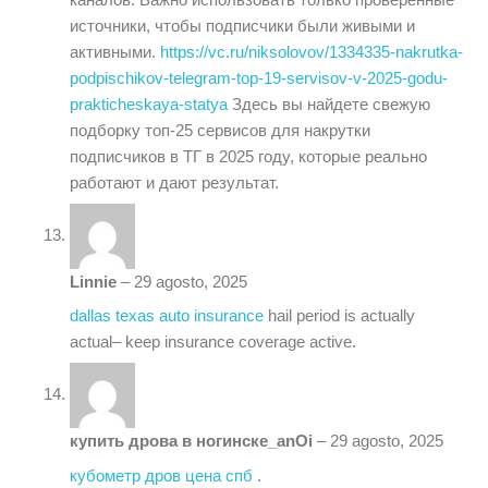
источники, чтобы подписчики были живыми и
активными.
https://vc.ru/niksolovov/1334335-nakrutka-
podpischikov-telegram-top-19-servisov-v-2025-godu-
prakticheskaya-statya
Здесь вы найдете свежую
подборку топ-25 сервисов для накрутки
подписчиков в ТГ в 2025 году, которые реально
работают и дают результат.
Linnie
–
29 agosto, 2025
dallas texas auto insurance
hail period is actually
actual– keep insurance coverage active.
купить дрова в ногинске_anOi
–
29 agosto, 2025
кубометр дров цена спб
.