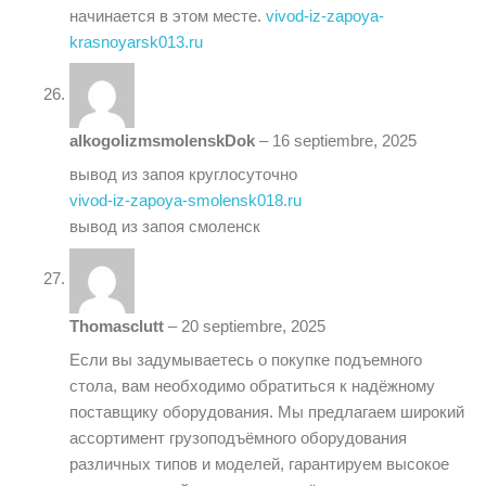
начинается в этом месте.
vivod-iz-zapoya-
krasnoyarsk013.ru
alkogolizmsmolenskDok
–
16 septiembre, 2025
вывод из запоя круглосуточно
vivod-iz-zapoya-smolensk018.ru
вывод из запоя смоленск
Thomasclutt
–
20 septiembre, 2025
Если вы задумываетесь о покупке подъeмного
стола, вам необходимо обратиться к надёжному
поставщику оборудования. Мы предлагаем широкий
ассортимент грузоподъёмного оборудования
различных типов и моделей, гарантируем высокое