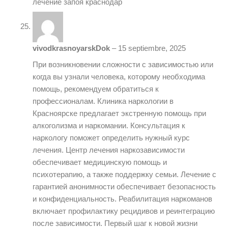
лечение запоя краснодар
vivodkrasnoyarskDok
–
15 septiembre, 2025
При возникновении сложности с зависимостью или
когда вы узнали человека, которому необходима
помощь, рекомендуем обратиться к
профессионалам. Клиника наркологии в
Красноярске предлагает экстренную помощь при
алкоголизма и наркомании. Консультация к
наркологу поможет определить нужный курс
лечения. Центр лечения наркозависимости
обеспечивает медицинскую помощь и
психотерапию, а также поддержку семьи. Лечение с
гарантией анонимности обеспечивает безопасность
и конфиденциальность. Реабилитация наркоманов
включает профилактику рецидивов и реинтеграцию
после зависимости. Первый шаг к новой жизни