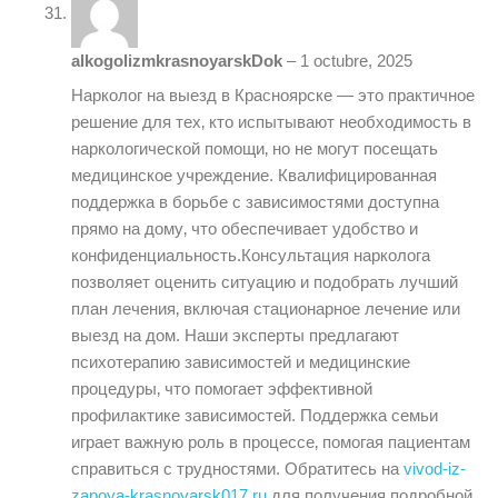
alkogolizmkrasnoyarskDok
–
1 octubre, 2025
Нарколог на выезд в Красноярске — это практичное
решение для тех‚ кто испытывают необходимость в
наркологической помощи‚ но не могут посещать
медицинское учреждение. Квалифицированная
поддержка в борьбе с зависимостями доступна
прямо на дому‚ что обеспечивает удобство и
конфиденциальность.Консультация нарколога
позволяет оценить ситуацию и подобрать лучший
план лечения‚ включая стационарное лечение или
выезд на дом. Наши эксперты предлагают
психотерапию зависимостей и медицинские
процедуры‚ что помогает эффективной
профилактике зависимостей. Поддержка семьи
играет важную роль в процессе‚ помогая пациентам
справиться с трудностями. Обратитесь на
vivod-iz-
zapoya-krasnoyarsk017.ru
для получения подробной