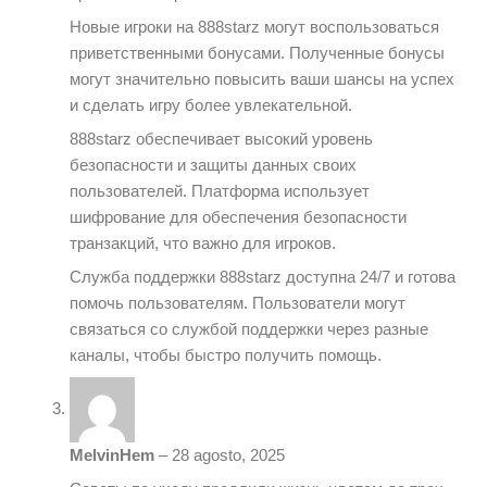
Новые игроки на 888starz могут воспользоваться
приветственными бонусами. Полученные бонусы
могут значительно повысить ваши шансы на успех
и сделать игру более увлекательной.
888starz обеспечивает высокий уровень
безопасности и защиты данных своих
пользователей. Платформа использует
шифрование для обеспечения безопасности
транзакций, что важно для игроков.
Служба поддержки 888starz доступна 24/7 и готова
помочь пользователям. Пользователи могут
связаться со службой поддержки через разные
каналы, чтобы быстро получить помощь.
MelvinHem
–
28 agosto, 2025