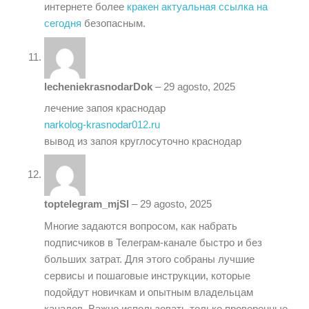
интернете более
кракен актуальная ссылка на
сегодня
безопасным.
lecheniekrasnodarDok
–
29 agosto, 2025
лечение запоя краснодар
narkolog-krasnodar012.ru
вывод из запоя круглосуточно краснодар
toptelegram_mjSl
–
29 agosto, 2025
Многие задаются вопросом, как набрать
подписчиков в Телеграм-канале быстро и без
больших затрат. Для этого собраны лучшие
сервисы и пошаговые инструкции, которые
подойдут новичкам и опытным владельцам
каналов. Важно использовать только проверенные