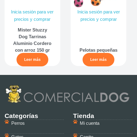
Inicia sesión para ver
Inicia sesión para ver
precios y comprar
precios y comprar
Mister Stuzzy
Dog Tarrinas
Aluminio Cordero
con arroz 150 gr
Pelotas pequeñas
Leer más
Leer más
Categorías
Tienda
Perros
Mi cuenta
Gatos
Carrito