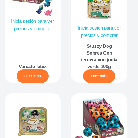
Inicia sesión para ver
Inicia sesión para ver
precios y comprar
precios y comprar
Stuzzy Dog
Sobres Con
ternera con judía
Variado latex
verde 100g
Leer más
Leer más