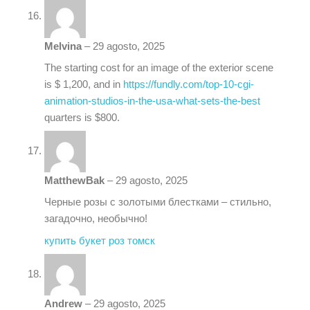
Melvina
–
29 agosto, 2025
The starting cost for an image of the exterior scene
is $ 1,200, and in
https://fundly.com/top-10-cgi-
animation-studios-in-the-usa-what-sets-the-best
quarters is $800.
MatthewBak
–
29 agosto, 2025
Черные розы с золотыми блестками – стильно,
загадочно, необычно!
купить букет роз томск
Andrew
–
29 agosto, 2025