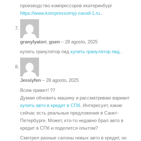
производство компрессоров екатеринбург
https://www.kompressornyj-zavod-1.ru
.
granylyatori_gsen
–
28 agosto, 2025
купить гранулятор пвд
купить гранулятор пвд
.
Jessiyfen
–
28 agosto, 2025
Всем привет! ??
Думаю обновить машину и рассматриваю вариант
купить авто в кредит в СПб
. Интересует, какие
сейчас есть реальные предложения в Санкт-
Петербурге. Может, кто-то недавно брал авто в
кредит в СПб и поделится опытом?
Смотрел разные салоны новых авто в кредит, но