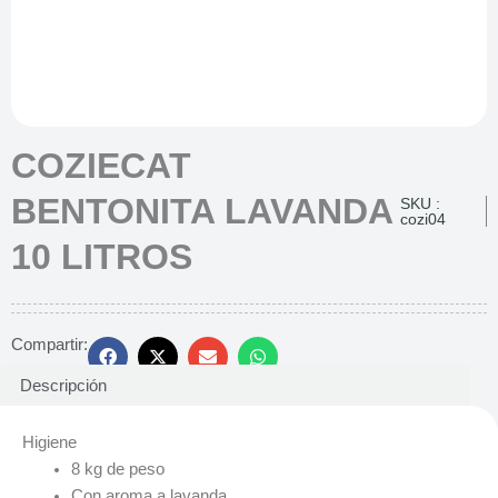
COZIECAT
BENTONITA LAVANDA
SKU :
cozi04
10 LITROS
Compartir:
Descripción
Higiene
8 kg de peso
Con aroma a lavanda