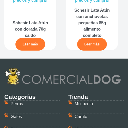
precios y comprar
precios y comprar
Schesir Lata Atún
con anchovetas
Schesir Lata Atún
pequeñas 85g
con dorada 70g
alimento
caldo
completo
Leer más
Leer más
Categorías
Tienda
Perros
Mi cuenta
Gatos
Carrito