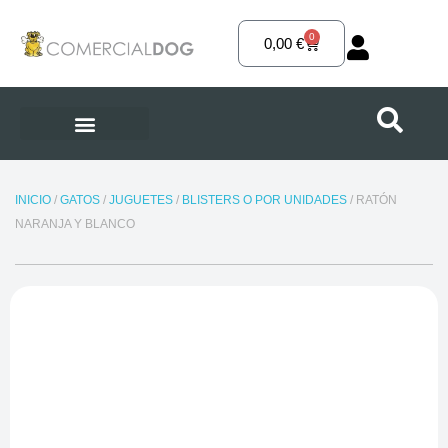
Ir
al
0
Carrito
0,00
€
contenido
INICIO
/
GATOS
/
JUGUETES
/
BLISTERS O POR UNIDADES
/ RATÓN
NARANJA Y BLANCO