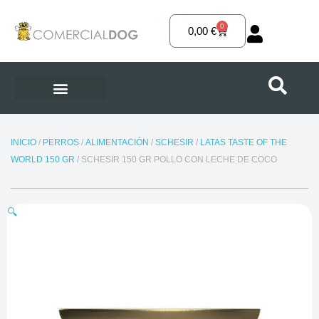
Ir
al
0
Carrito
0,00
€
contenido
INICIO
/
PERROS
/
ALIMENTACIÓN
/
SCHESIR
/
LATAS TASTE OF THE
WORLD 150 GR
/ SCHESIR 150 GR POLLO CON LECHE DE COCO
🔍