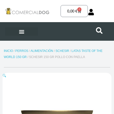
Ir
al
0
Carrito
0,00
€
contenido
INICIO
/
PERROS
/
ALIMENTACIÓN
/
SCHESIR
/
LATAS TASTE OF THE
WORLD 150 GR
/ SCHESIR 150 GR POLLO CON PAELLA
🔍