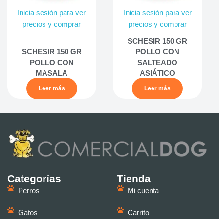
Inicia sesión para ver
Inicia sesión para ver
precios y comprar
precios y comprar
SCHESIR 150 GR
SCHESIR 150 GR
POLLO CON
POLLO CON
SALTEADO
MASALA
ASIÁTICO
Leer más
Leer más
Categorías
Tienda
Perros
Mi cuenta
Gatos
Carrito