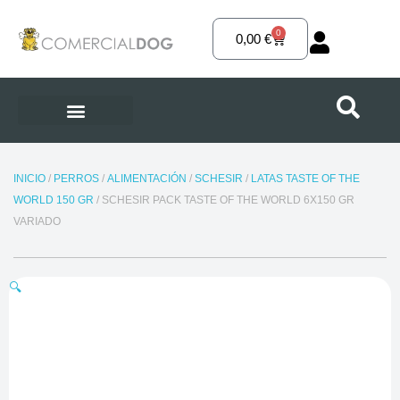
Ir
al
0
Carrito
0,00
€
contenido
INICIO
/
PERROS
/
ALIMENTACIÓN
/
SCHESIR
/
LATAS TASTE OF THE
WORLD 150 GR
/ SCHESIR PACK TASTE OF THE WORLD 6X150 GR
VARIADO
🔍