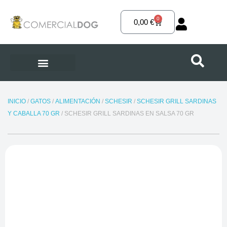
Ir
al
0
Carrito
0,00
€
contenido
INICIO
/
GATOS
/
ALIMENTACIÓN
/
SCHESIR
/
SCHESIR GRILL SARDINAS
Y CABALLA 70 GR
/ SCHESIR GRILL SARDINAS EN SALSA 70 GR