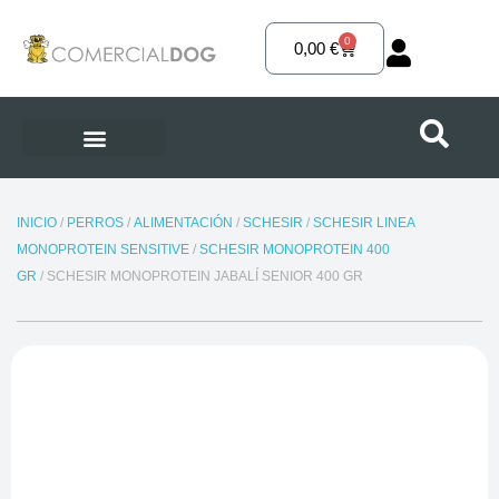
Ir
al
0
Carrito
0,00
€
contenido
INICIO
/
PERROS
/
ALIMENTACIÓN
/
SCHESIR
/
SCHESIR LINEA
MONOPROTEIN SENSITIVE
/
SCHESIR MONOPROTEIN 400
GR
/ SCHESIR MONOPROTEIN JABALÍ SENIOR 400 GR