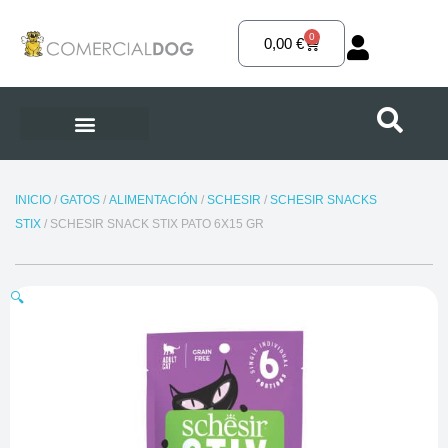
Ir
al
0
Carrito
0,00
€
contenido
INICIO
/
GATOS
/
ALIMENTACIÓN
/
SCHESIR
/
SCHESIR SNACKS
STIX
/ SCHESIR SNACK STIX PATO 6X15 GR
🔍