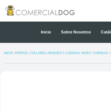
Ir
al
contenido
Inicio
Sobre Nosotros
Catá
INICIO
/
PERROS
/
COLLARES, ARNESES Y CADENAS
/
BUB'S
/
CORREAS
/