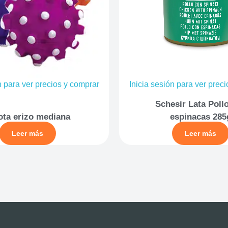
n para ver precios y comprar
Inicia sesión para ver prec
Schesir Lata Poll
ota erizo mediana
espinacas 285
Leer más
Leer más