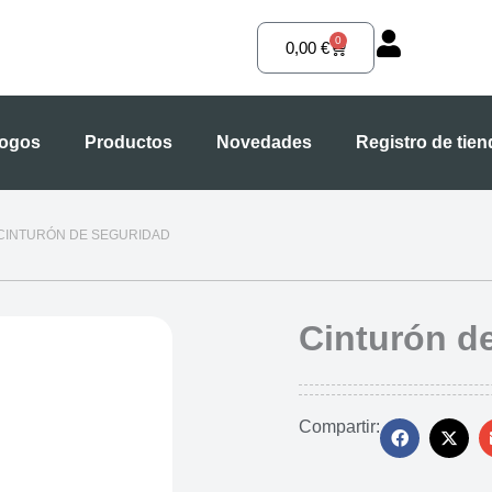
0
Carrito
0,00
€
logos
Productos
Novedades
Registro de tie
 CINTURÓN DE SEGURIDAD
Cinturón d
Compartir: