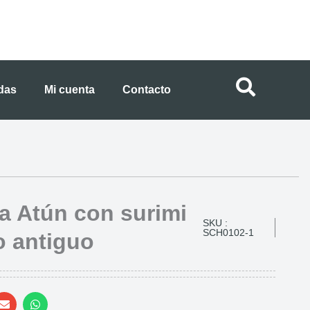
ndas
Mi cuenta
Contacto
a Atún con surimi
SKU :
SCH0102-1
o antiguo