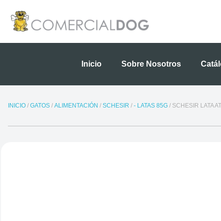
Ir
al
contenido
Inicio
Sobre Nosotros
Catá
INICIO
/
GATOS
/
ALIMENTACIÓN
/
SCHESIR
/
- LATAS 85G
/ SCHESIR LATA 