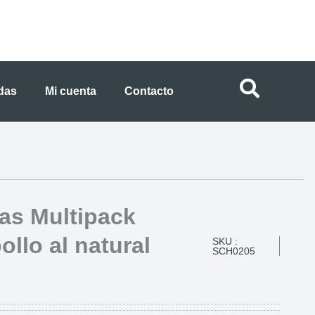
ndas
Mi cuenta
Contacto
tas Multipack
ollo al natural
SKU :
SCH0205