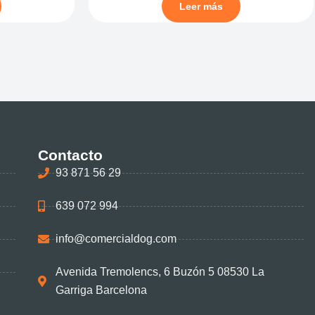
Leer más
Contacto
93 871 56 29
639 072 994
info@comercialdog.com
Avenida Tremolencs, 6 Buzón 5 08530 La
Garriga Barcelona