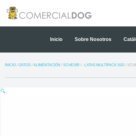
Ir
al
contenido
Inicio
Sobre Nosotros
Catá
INICIO
/
GATOS
/
ALIMENTACIÓN
/
SCHESIR
/
- LATAS MULTIPACK 50G
/ SCH
🔍