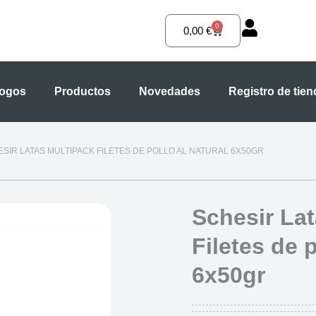
0
Carrito
0,00
€
logos
Productos
Novedades
Registro de tie
ESIR LATAS MULTIPACK FILETES DE POLLO AL NATURAL 6X50GR
Schesir La
Filetes de p
6x50gr