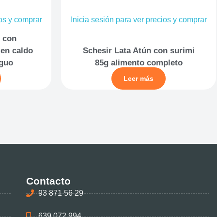
ios y comprar
Inicia sesión para ver precios y comprar
n con
en caldo
Schesir Lata Atún con surimi
iguo
85g alimento completo
Leer más
Contacto
93 871 56 29
639 072 994