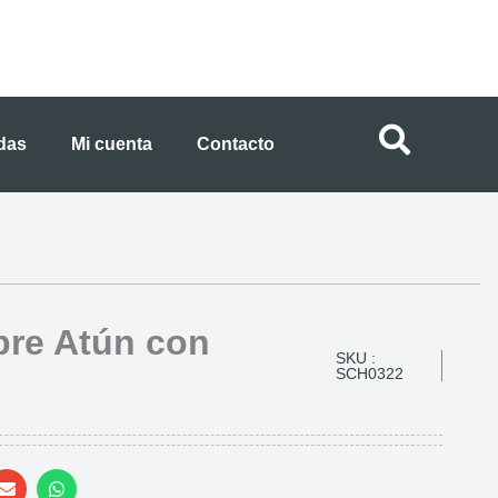
ndas
Mi cuenta
Contacto
bre Atún con
SKU :
SCH0322