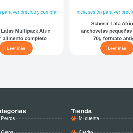
n para ver precios y comprar
Inicia sesión para ver prec
Schesir Lata Atú
 Latas Multipack Atún
anchovetas pequeñas 
r alimento completo
70g formato ant
Leer más
Leer más
tegorías
Tienda
Perros
Mi cuenta
Gatos
Carrito