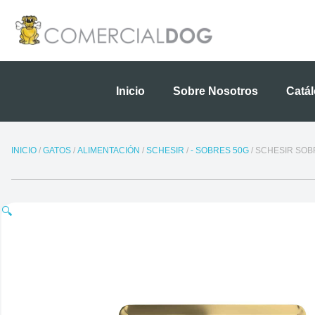
Ir
al
contenido
Inicio
Sobre Nosotros
Catá
INICIO
/
GATOS
/
ALIMENTACIÓN
/
SCHESIR
/
- SOBRES 50G
/ SCHESIR SOB
🔍